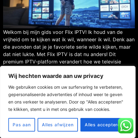
Welkom bij mijn gids voor Flix IPTV! Ik houd van de
vrijheid om te kijken wat ik wil, wanneer ik wil. Denk aan
die avonden dat je je favoriete serie wilde kijken, maar
dat niet lukte. Met Flix IPTV is dat nu anders! Dit
premium IPTV-platform verandert hoe we televisie
kijken. Je krijgt toegang tot […]
Wij hechten waarde aan uw privacy
We gebruiken cookies om uw surfervaring te verbeteren,
gepersonaliseerde advertenties of inhoud weer te geven
en ons verkeer te analyseren. Door op "Alles accepteren"
Contact
FAQ
Privacy Policy
te klikken, stemt u in met ons gebruik van cookies.
Website Terms of Use
RETURN POLICY
© 2025 Totaaliptv / Address : Aelbert Cuypstraat 14, 7944 CL
Pas aan
Alles afwijzen
Alles accepteren
Meppel, Netherlands /
support@totaaliptv.com