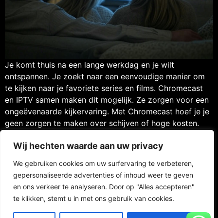
Je komt thuis na een lange werkdag en je wilt
ontspannen. Je zoekt naar een eenvoudige manier om
te kijken naar je favoriete series en films. Chromecast
en IPTV samen maken dit mogelijk. Ze zorgen voor een
ongeëvenaarde kijkervaring. Met Chromecast hoef je je
geen zorgen te maken over schijven of hoge kosten.
IPTV geeft […]
Wij hechten waarde aan uw privacy
We gebruiken cookies om uw surfervaring te verbeteren,
gepersonaliseerde advertenties of inhoud weer te geven
en ons verkeer te analyseren. Door op "Alles accepteren"
Contact
FAQ
Privacy Policy
te klikken, stemt u in met ons gebruik van cookies.
Website Terms of Use
RETURN POLICY